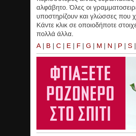
αλφάβητο. Όλες οι γραμματοσειρ
υποστηρίζουν και γλώσσες που χ
Κάντε κλικ σε οποιοδήποτε στοιχ
πολλά άλλα.
A
|
B
|
C
|
E
|
F
|
G
|
M
|
N
|
P
|
S